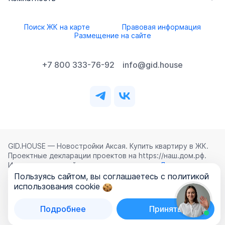
Поиск ЖК на карте
Правовая информация
Размещение на сайте
+7 800 333-76-92
info@gid.house
GID.HOUSE — Новостройки Аксая. Купить квартиру в ЖК.
Проектные декларации проектов на https://наш.дом.рф.
Использование сайта означает согласие с
Лицензионным
соглашением
,
Политикой конфиденциальности
и
Пользуясь сайтом, вы соглашаетесь с политикой
Политикой обработки персональных данных
.
использования cookie
©
2026
ООО «ГИД.ХАУЗ»
Подробнее
Принять