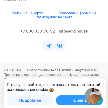
Поиск ЖК на карте
Правовая информация
Размещение на сайте
+7 800 333-76-92
info@gid.house
GID.HOUSE — Новостройки Аксая. Купить квартиру в ЖК.
Проектные декларации проектов на https://наш.дом.рф.
Использование сайта означает согласие с
Лицензионным
соглашением
,
Политикой конфиденциальности
и
Пользуясь сайтом, вы соглашаетесь с политикой
Политикой обработки персональных данных
.
использования cookie
©
2026
ООО «ГИД.ХАУЗ»
Подробнее
Принять