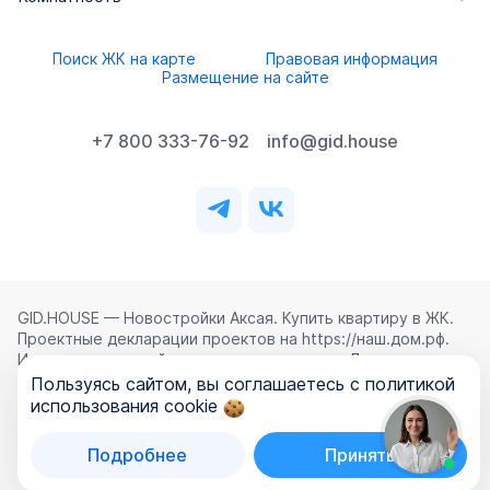
Поиск ЖК на карте
Правовая информация
Размещение на сайте
+7 800 333-76-92
info@gid.house
GID.HOUSE — Новостройки Аксая. Купить квартиру в ЖК.
Проектные декларации проектов на https://наш.дом.рф.
Использование сайта означает согласие с
Лицензионным
соглашением
,
Политикой конфиденциальности
и
Пользуясь сайтом, вы соглашаетесь с политикой
Политикой обработки персональных данных
.
использования cookie
©
2026
ООО «ГИД.ХАУЗ»
Подробнее
Принять