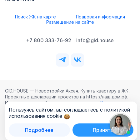
Поиск ЖК на карте
Правовая информация
Размещение на сайте
+7 800 333-76-92
info@gid.house
GID.HOUSE — Новостройки Аксая. Купить квартиру в ЖК.
Проектные декларации проектов на https://наш.дом.рф.
Использование сайта означает согласие с
Лицензионным
соглашением
,
Политикой конфиденциальности
и
Пользуясь сайтом, вы соглашаетесь с политикой
Политикой обработки персональных данных
.
использования cookie
©
2026
ООО «ГИД.ХАУЗ»
Подробнее
Принять