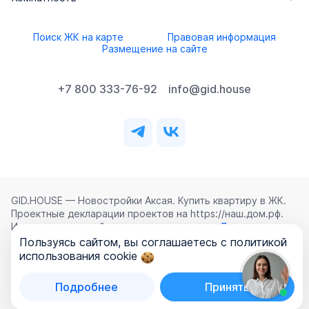
Поиск ЖК на карте
Правовая информация
Размещение на сайте
+7 800 333-76-92
info@gid.house
GID.HOUSE — Новостройки Аксая. Купить квартиру в ЖК.
Проектные декларации проектов на https://наш.дом.рф.
Использование сайта означает согласие с
Лицензионным
соглашением
,
Политикой конфиденциальности
и
Пользуясь сайтом, вы соглашаетесь с политикой
Политикой обработки персональных данных
.
использования cookie
©
2026
ООО «ГИД.ХАУЗ»
Подробнее
Принять