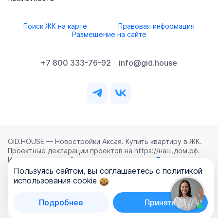
Поиск ЖК на карте
Правовая информация
Размещение на сайте
+7 800 333-76-92
info@gid.house
GID.HOUSE — Новостройки Аксая. Купить квартиру в ЖК.
Проектные декларации проектов на https://наш.дом.рф.
Использование сайта означает согласие с
Лицензионным
соглашением
,
Политикой конфиденциальности
и
Пользуясь сайтом, вы соглашаетесь с политикой
Политикой обработки персональных данных
.
использования cookie
©
2026
ООО «ГИД.ХАУЗ»
Подробнее
Принять