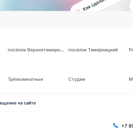
посёлок Верхнетемерницкий
посёлок Темерницкий
Р
Трёхкомнатные
Студии
М
ещение на сайте
+7 8