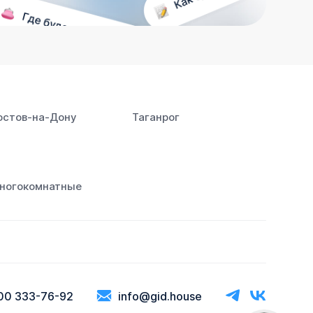
остов‑на‑Дону
Таганрог
ногокомнатные
00 333-76-92
info@gid.house