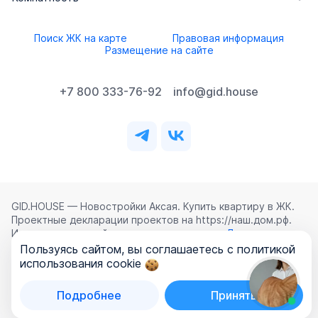
Поиск ЖК на карте
Правовая информация
Размещение на сайте
+7 800 333-76-92
info@gid.house
GID.HOUSE — Новостройки Аксая. Купить квартиру в ЖК.
Проектные декларации проектов на https://наш.дом.рф.
Использование сайта означает согласие с
Лицензионным
соглашением
,
Политикой конфиденциальности
и
Пользуясь сайтом, вы соглашаетесь с политикой
Политикой обработки персональных данных
.
использования cookie
©
2026
ООО «ГИД.ХАУЗ»
Подробнее
Принять