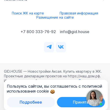
Поиск ЖК на карте
Правовая информация
Размещение на сайте
+7 800 333-76-92
info@gid.house
GID.HOUSE — Новостройки Аксая. Купить квартиру в ЖК.
Проектные декларации проектов на https://наш.дом.рф.
Использование сайта означает согласие с
Лицензионным
соглашением
,
Политикой конфиденциальности
и
Пользуясь сайтом, вы соглашаетесь с политикой
Политикой обработки персональных данных
.
использования cookie
©
2026
ООО «ГИД.ХАУЗ»
Подробнее
Принять