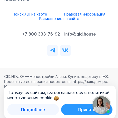
Поиск ЖК на карте
Правовая информация
Размещение на сайте
+7 800 333-76-92
info@gid.house
GID.HOUSE — Новостройки Аксая. Купить квартиру в ЖК.
Проектные декларации проектов на https://наш.дом.рф.
Использование сайта означает согласие с
Лицензионным
соглашением
,
Политикой конфиденциальности
и
Пользуясь сайтом, вы соглашаетесь с политикой
Политикой обработки персональных данных
.
использования cookie
©
2026
ООО «ГИД.ХАУЗ»
Подробнее
Принять