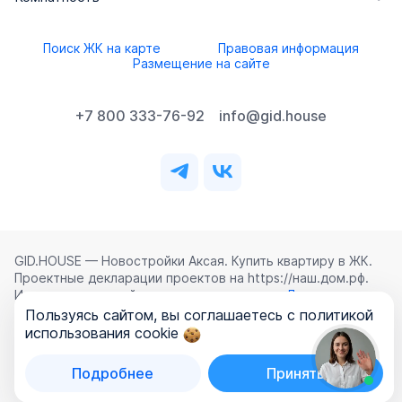
Поиск ЖК на карте
Правовая информация
Размещение на сайте
+7 800 333-76-92
info@gid.house
GID.HOUSE — Новостройки Аксая. Купить квартиру в ЖК.
Проектные декларации проектов на https://наш.дом.рф.
Использование сайта означает согласие с
Лицензионным
соглашением
,
Политикой конфиденциальности
и
Пользуясь сайтом, вы соглашаетесь с политикой
Политикой обработки персональных данных
.
использования cookie
©
2026
ООО «ГИД.ХАУЗ»
Подробнее
Принять