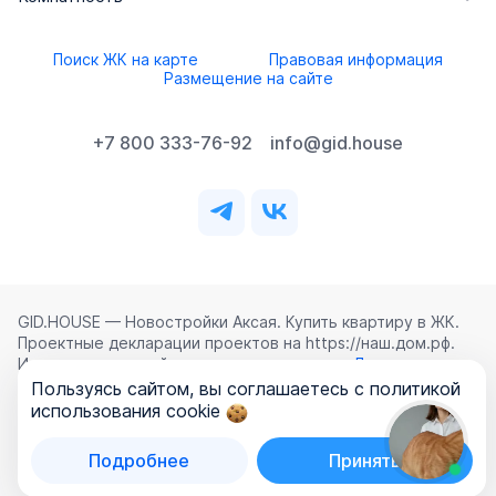
Поиск ЖК на карте
Правовая информация
Размещение на сайте
+7 800 333-76-92
info@gid.house
GID.HOUSE — Новостройки Аксая. Купить квартиру в ЖК.
Проектные декларации проектов на https://наш.дом.рф.
Использование сайта означает согласие с
Лицензионным
соглашением
,
Политикой конфиденциальности
и
Пользуясь сайтом, вы соглашаетесь с политикой
Политикой обработки персональных данных
.
использования cookie
©
2026
ООО «ГИД.ХАУЗ»
Подробнее
Принять