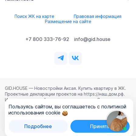
Поиск ЖК на карте
Правовая информация
Размещение на сайте
+7 800 333-76-92
info@gid.house
GID.HOUSE — Новостройки Аксая. Купить квартиру в ЖК.
Проектные декларации проектов на https://наш.дом.рф.
Использование сайта означает согласие с
Лицензионным
соглашением
,
Политикой конфиденциальности
и
Пользуясь сайтом, вы соглашаетесь с политикой
Политикой обработки персональных данных
.
использования cookie
©
2026
ООО «ГИД.ХАУЗ»
Подробнее
Принять