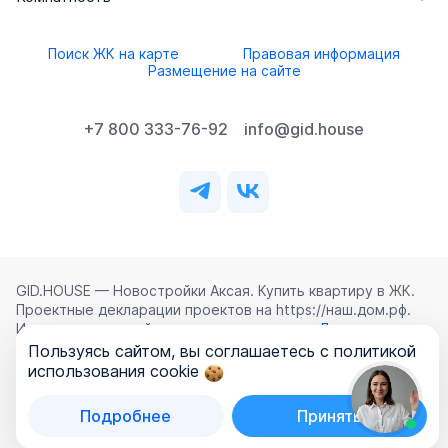
Поиск ЖК на карте
Правовая информация
Размещение на сайте
+7 800 333-76-92
info@gid.house
GID.HOUSE — Новостройки Аксая. Купить квартиру в ЖК.
Проектные декларации проектов на https://наш.дом.рф.
Использование сайта означает согласие с
Лицензионным
соглашением
,
Политикой конфиденциальности
и
Пользуясь сайтом, вы соглашаетесь с политикой
Политикой обработки персональных данных
.
использования cookie
©
2026
ООО «ГИД.ХАУЗ»
Подробнее
Принять