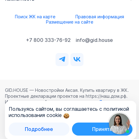
Поиск ЖК на карте
Правовая информация
Размещение на сайте
+7 800 333-76-92
info@gid.house
GID.HOUSE — Новостройки Аксая. Купить квартиру в ЖК.
Проектные декларации проектов на https://наш.дом.рф.
Использование сайта означает согласие с
Лицензионным
соглашением
,
Политикой конфиденциальности
и
Пользуясь сайтом, вы соглашаетесь с политикой
Политикой обработки персональных данных
.
использования cookie
©
2026
ООО «ГИД.ХАУЗ»
Подробнее
Принять