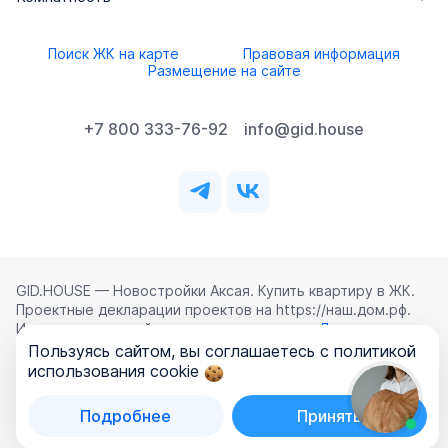
Поиск ЖК на карте
Правовая информация
Размещение на сайте
+7 800 333-76-92
info@gid.house
GID.HOUSE — Новостройки Аксая. Купить квартиру в ЖК.
Проектные декларации проектов на https://наш.дом.рф.
Использование сайта означает согласие с
Лицензионным
соглашением
,
Политикой конфиденциальности
и
Пользуясь сайтом, вы соглашаетесь с политикой
Политикой обработки персональных данных
.
использования cookie
©
2026
ООО «ГИД.ХАУЗ»
Подробнее
Принять