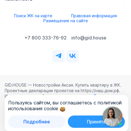
Поиск ЖК на карте
Правовая информация
Размещение на сайте
+7 800 333-76-92
info@gid.house
GID.HOUSE — Новостройки Аксая. Купить квартиру в ЖК.
Проектные декларации проектов на https://наш.дом.рф.
Использование сайта означает согласие с
Лицензионным
соглашением
,
Политикой конфиденциальности
и
Пользуясь сайтом, вы соглашаетесь с политикой
Политикой обработки персональных данных
.
использования cookie
©
2026
ООО «ГИД.ХАУЗ»
Подробнее
Принять