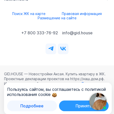
Поиск ЖК на карте
Правовая информация
Размещение на сайте
+7 800 333-76-92
info@gid.house
GID.HOUSE — Новостройки Аксая. Купить квартиру в ЖК.
Проектные декларации проектов на https://наш.дом.рф.
Использование сайта означает согласие с
Лицензионным
соглашением
,
Политикой конфиденциальности
и
Пользуясь сайтом, вы соглашаетесь с политикой
Политикой обработки персональных данных
.
использования cookie
©
2026
ООО «ГИД.ХАУЗ»
Подробнее
Принять