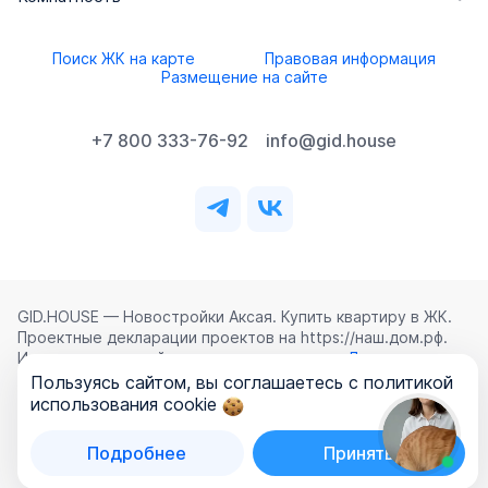
Поиск ЖК на карте
Правовая информация
Размещение на сайте
+7 800 333-76-92
info@gid.house
GID.HOUSE — Новостройки Аксая. Купить квартиру в ЖК.
Проектные декларации проектов на https://наш.дом.рф.
Использование сайта означает согласие с
Лицензионным
соглашением
,
Политикой конфиденциальности
и
Пользуясь сайтом, вы соглашаетесь с политикой
Политикой обработки персональных данных
.
использования cookie
©
2026
ООО «ГИД.ХАУЗ»
Подробнее
Принять