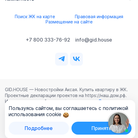
Поиск ЖК на карте
Правовая информация
Размещение на сайте
+7 800 333-76-92
info@gid.house
GID.HOUSE — Новостройки Аксая. Купить квартиру в ЖК.
Проектные декларации проектов на https://наш.дом.рф.
Использование сайта означает согласие с
Лицензионным
соглашением
,
Политикой конфиденциальности
и
Пользуясь сайтом, вы соглашаетесь с политикой
Политикой обработки персональных данных
.
использования cookie
©
2026
ООО «ГИД.ХАУЗ»
Подробнее
Принять