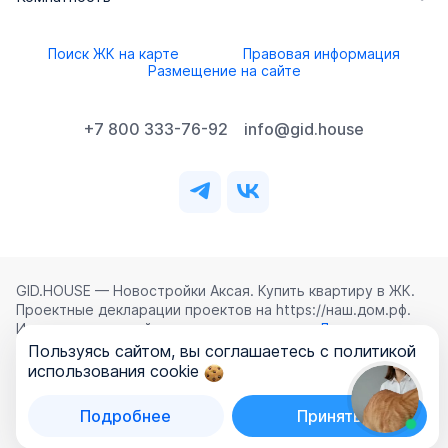
Поиск ЖК на карте
Правовая информация
Размещение на сайте
+7 800 333-76-92
info@gid.house
GID.HOUSE — Новостройки Аксая. Купить квартиру в ЖК.
Проектные декларации проектов на https://наш.дом.рф.
Использование сайта означает согласие с
Лицензионным
соглашением
,
Политикой конфиденциальности
и
Пользуясь сайтом, вы соглашаетесь с политикой
Политикой обработки персональных данных
.
использования cookie
©
2026
ООО «ГИД.ХАУЗ»
Подробнее
Принять