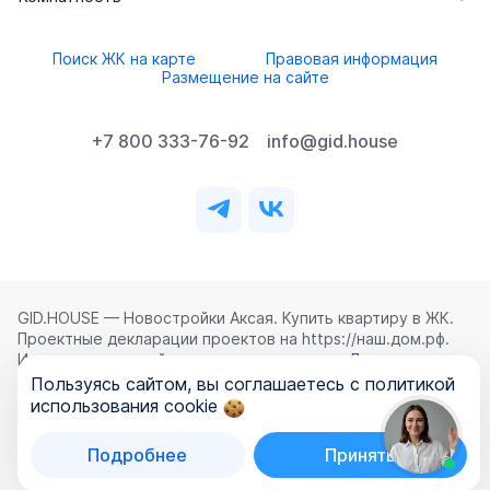
Поиск ЖК на карте
Правовая информация
Размещение на сайте
+7 800 333-76-92
info@gid.house
GID.HOUSE — Новостройки Аксая. Купить квартиру в ЖК.
Проектные декларации проектов на https://наш.дом.рф.
Использование сайта означает согласие с
Лицензионным
соглашением
,
Политикой конфиденциальности
и
Пользуясь сайтом, вы соглашаетесь с политикой
Политикой обработки персональных данных
.
использования cookie
©
2026
ООО «ГИД.ХАУЗ»
Подробнее
Принять