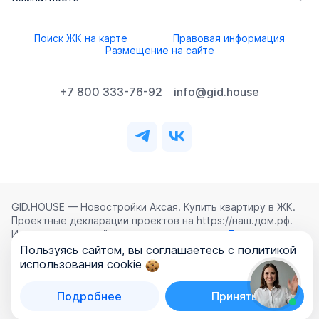
Поиск ЖК на карте
Правовая информация
Размещение на сайте
+7 800 333-76-92
info@gid.house
GID.HOUSE — Новостройки Аксая. Купить квартиру в ЖК.
Проектные декларации проектов на https://наш.дом.рф.
Использование сайта означает согласие с
Лицензионным
соглашением
,
Политикой конфиденциальности
и
Пользуясь сайтом, вы соглашаетесь с политикой
Политикой обработки персональных данных
.
использования cookie
©
2026
ООО «ГИД.ХАУЗ»
Подробнее
Принять