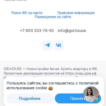
Поиск ЖК на карте
Правовая информация
Размещение на сайте
+7 800 333-76-92
info@gid.house
GID.HOUSE — Новостройки Аксая. Купить квартиру в ЖК.
Проектные декларации проектов на https://наш.дом.рф.
Использование сайта означает согласие с
Лицензионным
соглашением
,
Политикой конфиденциальности
и
Пользуясь сайтом, вы соглашаетесь с политикой
Политикой обработки персональных данных
.
использования cookie
©
2026
ООО «ГИД.ХАУЗ»
Подробнее
Принять