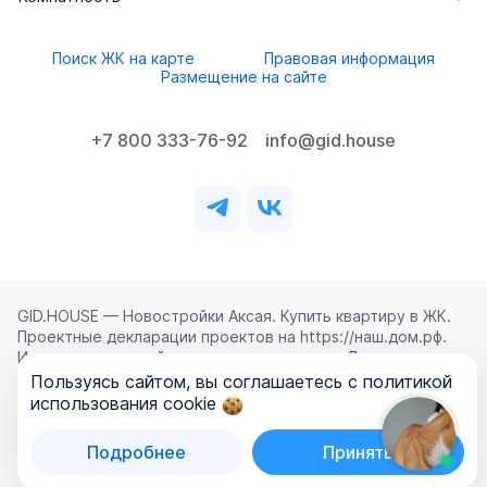
Поиск ЖК на карте
Правовая информация
Размещение на сайте
+7 800 333-76-92
info@gid.house
GID.HOUSE — Новостройки Аксая. Купить квартиру в ЖК.
Проектные декларации проектов на https://наш.дом.рф.
Использование сайта означает согласие с
Лицензионным
соглашением
,
Политикой конфиденциальности
и
Пользуясь сайтом, вы соглашаетесь с политикой
Политикой обработки персональных данных
.
использования cookie
©
2026
ООО «ГИД.ХАУЗ»
Подробнее
Принять