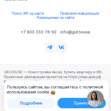
Поиск ЖК на карте
Правовая информация
Размещение на сайте
+7 800 333-76-92
info@gid.house
GID.HOUSE — Новостройки Аксая. Купить квартиру в ЖК.
Проектные декларации проектов на https://наш.дом.рф.
Использование сайта означает согласие с
Лицензионным
соглашением
,
Политикой конфиденциальности
и
Пользуясь сайтом, вы соглашаетесь с политикой
Политикой обработки персональных данных
.
использования cookie
©
2026
ООО «ГИД.ХАУЗ»
Подробнее
Принять