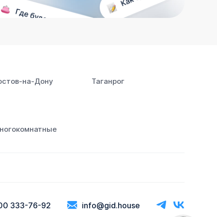
остов‑на‑Дону
Таганрог
ногокомнатные
00 333-76-92
info@gid.house