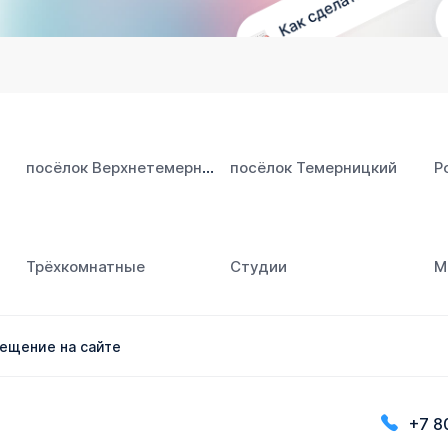
посёлок Верхнетемерницкий
посёлок Темерницкий
Р
Трёхкомнатные
Студии
М
ещение на сайте
+7 8