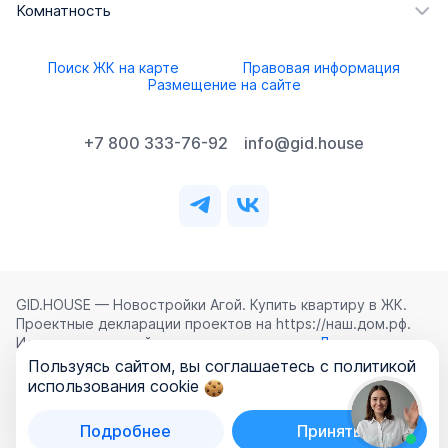
Комнатность
Поиск ЖК на карте
Правовая информация
Размещение на сайте
+7 800 333-76-92
info@gid.house
GID.HOUSE — Новостройки Агой. Купить квартиру в ЖК.
Проектные декларации проектов на https://наш.дом.рф.
Использование сайта означает согласие с
Лицензионным
соглашением
,
Политикой конфиденциальности
и
Пользуясь сайтом, вы соглашаетесь с политикой
Политикой обработки персональных данных
.
использования cookie
©
2026
ООО «ГИД.ХАУЗ»
Подробнее
Принять