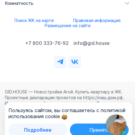
Комнатность
Поиск ЖК на карте
Правовая информация
Размещение на сайте
+7 800 333-76-92
info@gid.house
GID.HOUSE — Новостройки Агой. Купить квартиру в ЖК.
Проектные декларации проектов на https://наш.дом.рф.
Использование сайта означает согласие с
Лицензионным
соглашением
,
Политикой конфиденциальности
и
Пользуясь сайтом, вы соглашаетесь с политикой
Политикой обработки персональных данных
.
использования cookie
©
2026
ООО «ГИД.ХАУЗ»
Подробнее
Принять