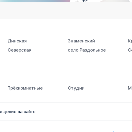
Динская
Знаменский
К
Северская
село Раздольное
С
Трёхкомнатные
Студии
М
ещение на сайте