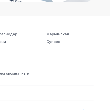
раснодар
Марьянская
очи
Супсех
ногокомнатные