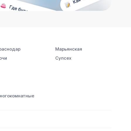
раснодар
Марьянская
очи
Супсех
ногокомнатные