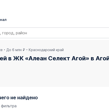
нал
ке
До 6 млн ₽
Краснодарский край
лей в ЖК «Алеан Селект Агой» в Аго
чего не найдено
 фильтра