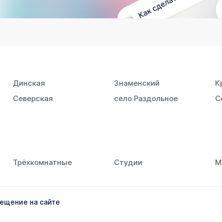
Динская
Знаменский
К
Северская
село Раздольное
С
Трёхкомнатные
Студии
М
ещение на сайте