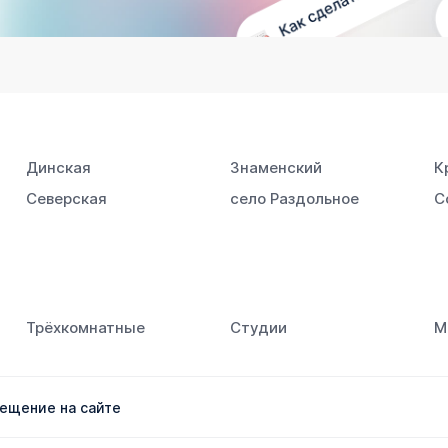
Динская
Знаменский
К
Северская
село Раздольное
С
Трёхкомнатные
Студии
М
ещение на сайте