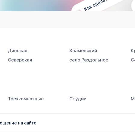
Динская
Знаменский
К
Северская
село Раздольное
С
Трёхкомнатные
Студии
М
ещение на сайте