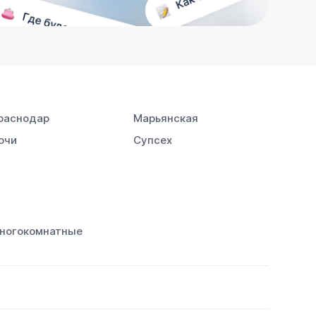
раснодар
Марьянская
очи
Супсех
ногокомнатные