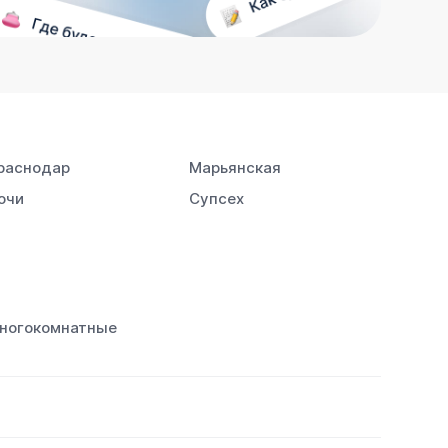
раснодар
Марьянская
очи
Супсех
ногокомнатные