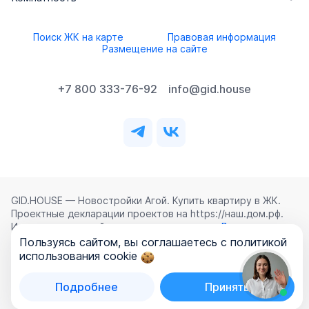
Поиск ЖК на карте
Правовая информация
Размещение на сайте
+7 800 333-76-92
info@gid.house
GID.HOUSE — Новостройки Агой. Купить квартиру в ЖК.
Проектные декларации проектов на https://наш.дом.рф.
Использование сайта означает согласие с
Лицензионным
соглашением
,
Политикой конфиденциальности
и
Пользуясь сайтом, вы соглашаетесь с политикой
Политикой обработки персональных данных
.
использования cookie
©
2026
ООО «ГИД.ХАУЗ»
Подробнее
Принять