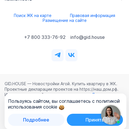
Поиск ЖК на карте
Правовая информация
Размещение на сайте
+7 800 333-76-92
info@gid.house
GID.HOUSE — Новостройки Агой. Купить квартиру в ЖК.
Проектные декларации проектов на https://наш.дом.рф.
Использование сайта означает согласие с
Лицензионным
соглашением
,
Политикой конфиденциальности
и
Пользуясь сайтом, вы соглашаетесь с политикой
Политикой обработки персональных данных
.
использования cookie
©
2026
ООО «ГИД.ХАУЗ»
Подробнее
Принять