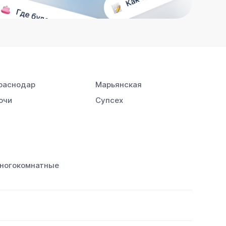
раснодар
Марьянская
очи
Супсех
ногокомнатные