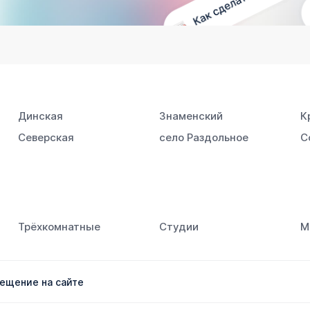
Динская
Знаменский
К
Северская
село Раздольное
С
Трёхкомнатные
Студии
М
ещение на сайте