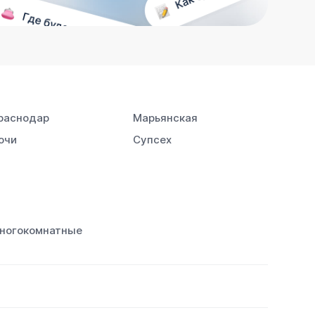
раснодар
Марьянская
очи
Супсех
ногокомнатные