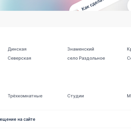
Динская
Знаменский
К
Северская
село Раздольное
С
Трёхкомнатные
Студии
М
ещение на сайте