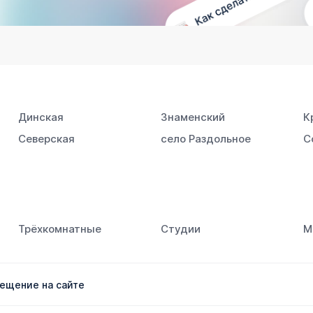
Динская
Знаменский
К
Северская
село Раздольное
С
Трёхкомнатные
Студии
М
ещение на сайте