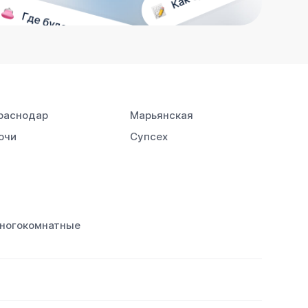
раснодар
Марьянская
очи
Супсех
ногокомнатные