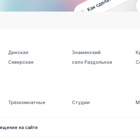
Динская
Знаменский
К
Северская
село Раздольное
С
Трёхкомнатные
Студии
М
ещение на сайте