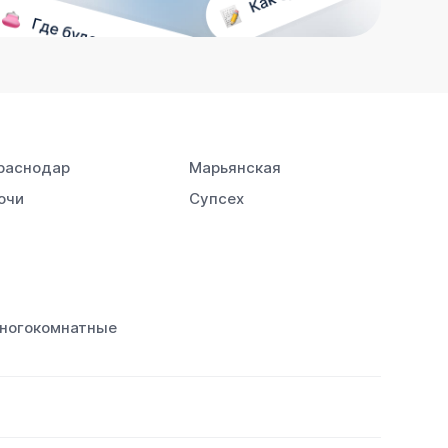
раснодар
Марьянская
очи
Супсех
ногокомнатные