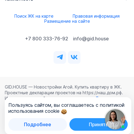
Поиск ЖК на карте
Правовая информация
Размещение на сайте
+7 800 333-76-92
info@gid.house
GID.HOUSE — Новостройки Агой. Купить квартиру в ЖК.
Проектные декларации проектов на https://наш.дом.рф.
Использование сайта означает согласие с
Лицензионным
соглашением
,
Политикой конфиденциальности
и
Пользуясь сайтом, вы соглашаетесь с политикой
Политикой обработки персональных данных
.
использования cookie
©
2026
ООО «ГИД.ХАУЗ»
Подробнее
Принять