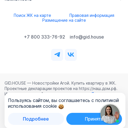
Поиск ЖК на карте
Правовая информация
Размещение на сайте
+7 800 333-76-92
info@gid.house
GID.HOUSE — Новостройки Агой. Купить квартиру в ЖК.
Проектные декларации проектов на https://наш.дом.рф.
Использование сайта означает согласие с
Лицензионным
соглашением
,
Политикой конфиденциальности
и
Пользуясь сайтом, вы соглашаетесь с политикой
Политикой обработки персональных данных
.
использования cookie
©
2026
ООО «ГИД.ХАУЗ»
Подробнее
Принять