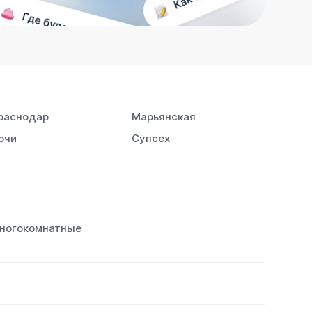
раснодар
Марьянская
очи
Супсех
ногокомнатные