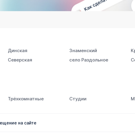
Динская
Знаменский
К
Северская
село Раздольное
С
Трёхкомнатные
Студии
М
ещение на сайте