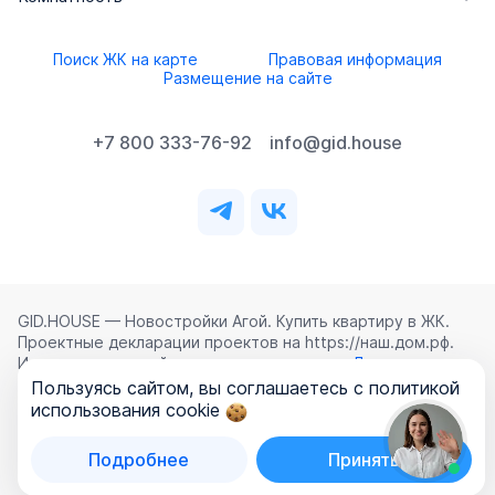
Поиск ЖК на карте
Правовая информация
Размещение на сайте
+7 800 333-76-92
info@gid.house
GID.HOUSE — Новостройки Агой. Купить квартиру в ЖК.
Проектные декларации проектов на https://наш.дом.рф.
Использование сайта означает согласие с
Лицензионным
соглашением
,
Политикой конфиденциальности
и
Пользуясь сайтом, вы соглашаетесь с политикой
Политикой обработки персональных данных
.
использования cookie
©
2026
ООО «ГИД.ХАУЗ»
Подробнее
Принять