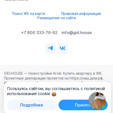
Поиск ЖК на карте
Правовая информация
Размещение на сайте
+7 800 333-76-92
info@gid.house
GID.HOUSE — Новостройки Агой. Купить квартиру в ЖК.
Проектные декларации проектов на https://наш.дом.рф.
Использование сайта означает согласие с
Лицензионным
соглашением
,
Политикой конфиденциальности
и
Пользуясь сайтом, вы соглашаетесь с политикой
Политикой обработки персональных данных
.
использования cookie
©
2026
ООО «ГИД.ХАУЗ»
Подробнее
Принять