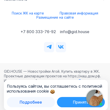
Поиск ЖК на карте
Правовая информация
Размещение на сайте
+7 800 333-76-92
info@gid.house
GID.HOUSE — Новостройки Агой. Купить квартиру в ЖК.
Проектные декларации проектов на https://наш.дом.рф.
Использование сайта означает согласие с
Лицензионным
соглашением
,
Политикой конфиденциальности
и
Пользуясь сайтом, вы соглашаетесь с политикой
Политикой обработки персональных данных
.
использования cookie
©
2026
ООО «ГИД.ХАУЗ»
Подробнее
Принять