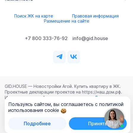
Поиск ЖК на карте
Правовая информация
Размещение на сайте
+7 800 333-76-92
info@gid.house
GID.HOUSE — Новостройки Агой. Купить квартиру в ЖК.
Проектные декларации проектов на https://наш.дом.рф.
Использование сайта означает согласие с
Лицензионным
соглашением
,
Политикой конфиденциальности
и
Пользуясь сайтом, вы соглашаетесь с политикой
Политикой обработки персональных данных
.
использования cookie
©
2026
ООО «ГИД.ХАУЗ»
Подробнее
Принять