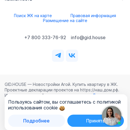
Поиск ЖК на карте
Правовая информация
Размещение на сайте
+7 800 333-76-92
info@gid.house
GID.HOUSE — Новостройки Агой. Купить квартиру в ЖК.
Проектные декларации проектов на https://наш.дом.рф.
Использование сайта означает согласие с
Лицензионным
соглашением
,
Политикой конфиденциальности
и
Пользуясь сайтом, вы соглашаетесь с политикой
Политикой обработки персональных данных
.
использования cookie
©
2026
ООО «ГИД.ХАУЗ»
Подробнее
Принять