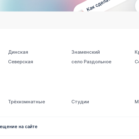
Динская
Знаменский
К
Северская
село Раздольное
С
Трёхкомнатные
Студии
М
ещение на сайте