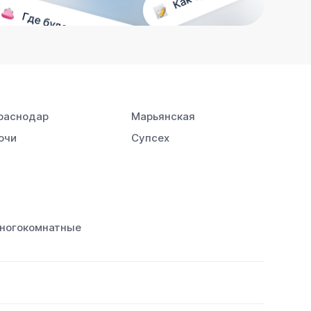
раснодар
Марьянская
очи
Супсех
ногокомнатные