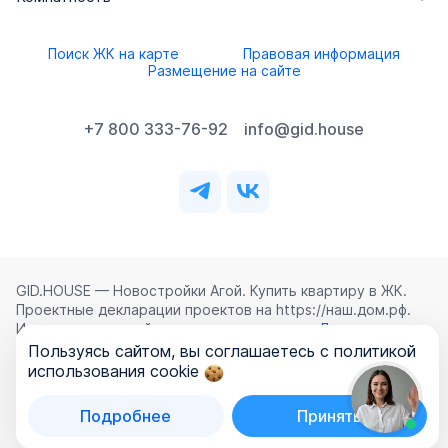
Поиск ЖК на карте
Правовая информация
Размещение на сайте
+7 800 333-76-92
info@gid.house
GID.HOUSE — Новостройки Агой. Купить квартиру в ЖК.
Проектные декларации проектов на https://наш.дом.рф.
Использование сайта означает согласие с
Лицензионным
соглашением
,
Политикой конфиденциальности
и
Пользуясь сайтом, вы соглашаетесь с политикой
Политикой обработки персональных данных
.
использования cookie
©
2026
ООО «ГИД.ХАУЗ»
Подробнее
Принять